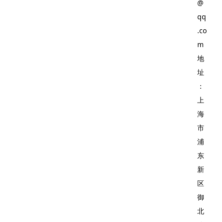
@
qq
.co
m
地
址
：
上
海
市
浦
东
新
区
御
北