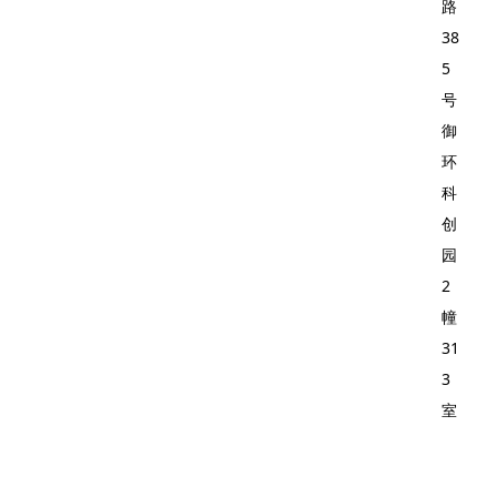
路
38
5
号
御
环
科
创
园
2
幢
31
3
室