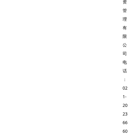
资
管
理
有
限
公
司
电
话
：
02
1-
20
23
66
60