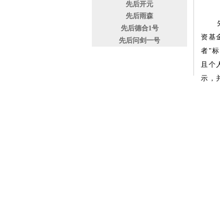
先后开元
先后雨森
先后
先后德合1号
资基
先后问剑一号
者"
且个
示，